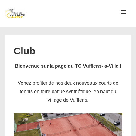
↓
passer
MEN
au
contenu
Main
principal
Navigation
Club
Bienvenue sur la page du TC Vufflens-la-Ville !
Venez profiter de nos deux nouveaux courts de
tennis en terre battue synthétique, en haut du
village de Vufflens.