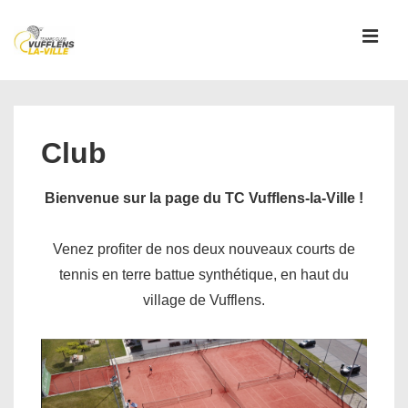
↓
passer
MEN
au
contenu
Main
principal
Navigation
Club
Bienvenue sur la page du TC Vufflens-la-Ville !
Venez profiter de nos deux nouveaux courts de
tennis en terre battue synthétique, en haut du
village de Vufflens.