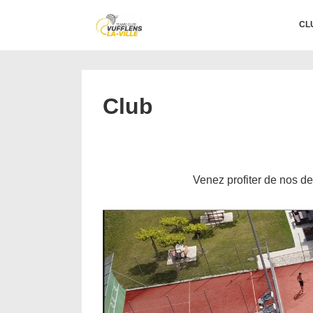
↓
Main
CL
passer
Navigation
au
contenu
principal
Club
Venez profiter de nos de