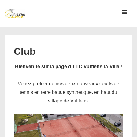
↓
passer
MEN
au
contenu
Main
principal
Navigation
Club
Bienvenue sur la page du TC Vufflens-la-Ville !
Venez profiter de nos deux nouveaux courts de
tennis en terre battue synthétique, en haut du
village de Vufflens.