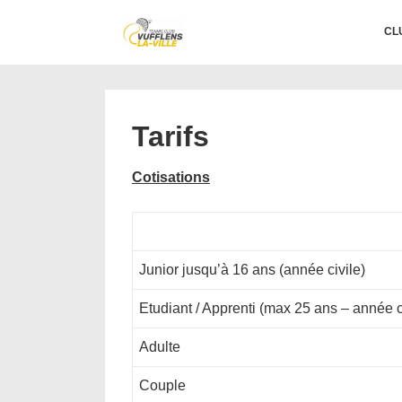
↓
Main
CL
passer
Navigation
au
contenu
principal
Tarifs
Cotisations
Junior jusqu’à 16 ans (année civile)
Etudiant / Apprenti (max 25 ans – année c
Adulte
Couple